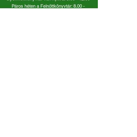
Páros héten a Felnőttkönyvtár:
8.00 -
12.00
óráig.
Gyorslinkek
Katalógus
Dokumentumok
Kiadványaink
Rendezvényeink
Állásajánlatok
Munkatársaink