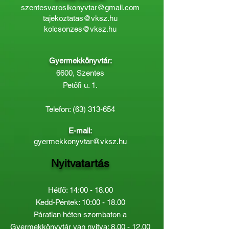
szentesvarosikonyvtar@gmail.com
tajekoztatas@vksz.hu
kolcsonzes@vksz.hu
Gyermekkönyvtár:
6600, Szentes
Petőfi u. 1.
Telefon:
(63) 313-654
E-mail:
gyermekkonyvtar@vksz.hu
Nyitvatartás
Hétfő: 14:00 - 18.00
Kedd-Péntek: 10:00 - 18.00
Páratlan héten szombaton a
Gyermekkönyvtár van nyitva:
8.00 - 12.00