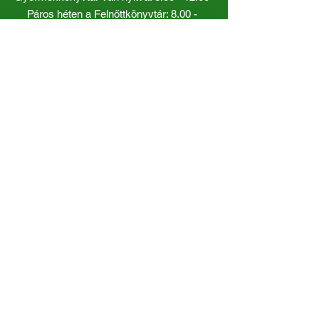
Páros héten a Felnőttkönyvtár:
8.00 -
12.00
óráig.
Gyorslinkek
Katalógus
Dokumentumok
Kiadványaink
Rendezvényeink
Állásajánlatok
Munkatársaink