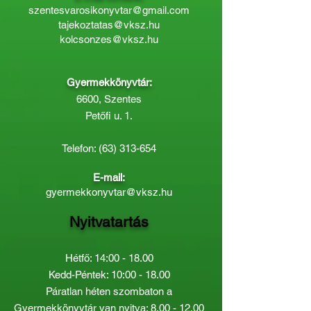
szentesvarosikonyvtar@gmail.com
tajekoztatas@vksz.hu
kolcsonzes@vksz.hu
Gyermekkönyvtár:
6600, Szentes
Petőfi u. 1.
Telefon:
(63) 313-654
E-mail:
gyermekkonyvtar@vksz.hu
Nyitvatartás
Hétfő: 14:00 - 18.00
Kedd-Péntek: 10:00 - 18.00
Páratlan héten szombaton a
Gyermekkönyvtár van nyitva:
8.00 - 12.00