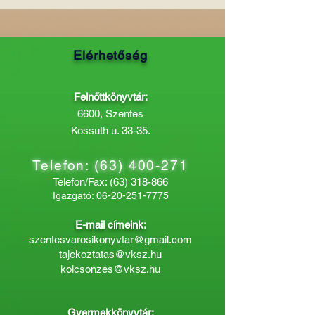
Elérhetőség
Felnőttkönyvtár:
6600, Szentes
Kossuth u. 33-35.
Telefon:
(63) 400-271
Telefon/Fax:
(63) 318-866
Igazgató:
06-20-251-7775
E-mail címeink:
szentesvarosikonyvtar@gmail.com
tajekoztatas@vksz.hu
kolcsonzes@vksz.hu
Gyermekkönyvtár: