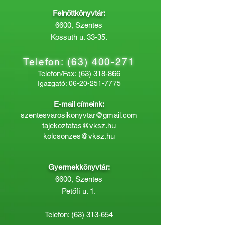
Felnőttkönyvtár:
6600, Szentes
Kossuth u. 33-35.
Telefon:
(63) 400-271
Telefon/Fax:
(63) 318-866
Igazgató:
06-20-251-7775
E-mail címeink:
szentesvarosikonyvtar@gmail.com
tajekoztatas@vksz.hu
kolcsonzes@vksz.hu
Gyermekkönyvtár:
6600, Szentes
Petőfi u. 1.
Telefon:
(63) 313-654