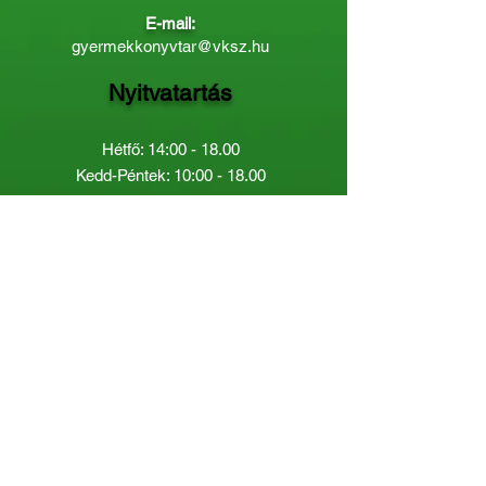
E-mail:
gyermekkonyvtar@vksz.hu
Nyitvatartás
Hétfő: 14:00 - 18.00
Kedd-Péntek: 10:00 - 18.00
Páratlan héten szombaton a
Gyermekkönyvtár van nyitva:
8.00 - 12.00
Páros héten a Felnőttkönyvtár:
8.00 -
12.00
óráig.