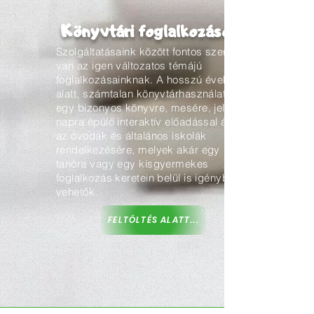
Könyvtári foglalkozások
Szolgáltatásaink között fontos szerepe
van az igen változatos témájú
foglalkozásainknak. A hosszú évek
alatt, számtalan könyvtárhasználatra,
egy bizonyos könyvre, mesére, jeles
napra épülő interaktív előadással állunk
az óvodák és általános iskolák
rendelkezésére, melyek akár egy
tanóra vagy egy kisgyermekes
foglalkozás keretein belül is igénybe
vehetők.
FELTÖLTÉS ALATT...