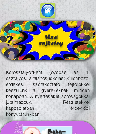
Havi
rejtvény
Korosztályonként (óvodás és 1.
osztályos, általános iskolás) különböző,
érdekes, szórakoztató fejtörőkkel
készülünk a gyerekeknek minden
hónapban. A nyerteseket apróságokkal
jutalmazzuk. Részletekkel
kapcsolatban érdeklődj
könyvtárunkban!
Baba-