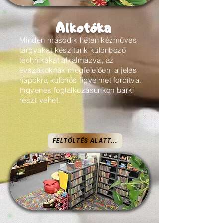
Alkotóka
Minden második héten kézműves
tárgyakat készítünk különböző
technikákat alkalmazva, az
évszakoknak megfelelően, a jeles
napokra különös figyelmet fordítva.
Ingyenes foglalkozásunkon bárki
részt vehet.
FELTÖLTÉS ALATT...