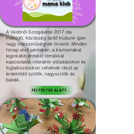
mama klub
A Védőnői Szolgálattal 2017 óta
működő, közösség építő klubunk igen
nagy népszerűségnek örvend. Minden
hónap első péntekén, a kismamákat
leginkább érdeklő témákkal
kapcsolatos interaktív előadásokon és
foglalkozásokon vehetnek részt az
érdeklődő szülők, nagyszülők és
babák.
FELTÖLTÉS ALATT...