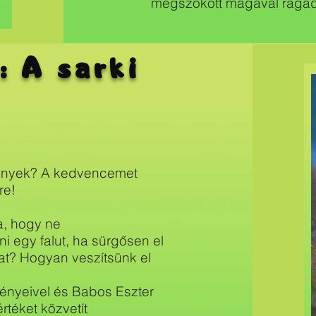
megszokott magával ragadó
 A sarki
rvények? A kedvencemet
re!
a, hogy ne
i egy falut, ha sürgősen el
at? Hogyan veszítsünk el
ményeivel és Babos Eszter
rtéket közvetít