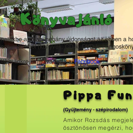
Könyvajánló
lmetekbe ajánlani néhány újdonságot az ebben a 
entumainkból (könyvek, CD-k, DVD-k, hangosköny
lábbi linkre kattintva találsz:
Facebook
Pippa Fun
(Gyűjtemény - szépirodalom)
Amikor Rozsdás megjelen
ösztönösen megérzi, ho