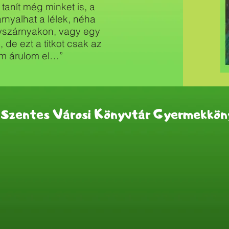
anít még minket is, a
zárnyalhat a lélek, néha
yszárnyakon, vagy egy
 de ezt a titkot csak az
em árulom el…”
Szentes Városi Könyvtár Gyermekkön