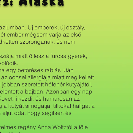
z: Alaska
áziumban. Új emberek, új osztály,
. Két ember mégsem várja az első
ndketten szoronganak, és nem
ziája miatt ő lesz a furcsa gyerek,
olódik.
lma egy betöréses rablás után
z öccsei allergiája miatt meg kellett
 jobban szeretett hófehér kutyájától,
 jelentett a bajban. Azonban egy nap
t. Követni kezdi, és hamarosan az
g a kutyát simogatja, titkokat hallgat a
 eljut oda, hogy segítsen és
zelmes regény Anna Woltztól a tőle