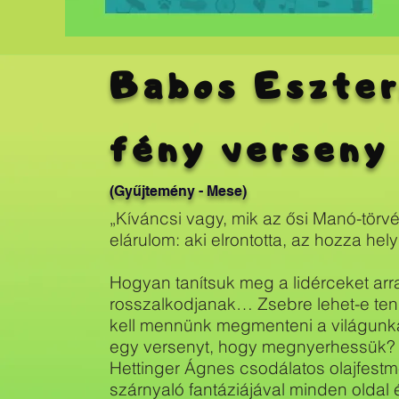
Babos Eszter:
fény verseny
(Gyűjtemény - Mese)
„Kíváncsi vagy, mik az ősi Manó-tö
elárulom: aki elrontotta, az hozza hely
Hogyan tanítsuk meg a lidérceket arr
rosszalkodjanak… Zsebre lehet-e tenn
kell mennünk megmenteni a világunk
egy versenyt, hogy megnyerhessük?
Hettinger Ágnes csodálatos olajfest
szárnyaló fantáziájával minden oldal é