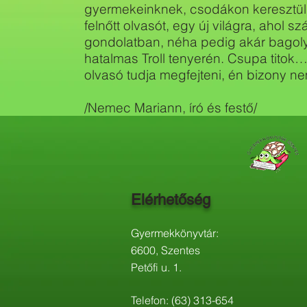
gyermekeinknek, csodákon keresztül t
felnőtt olvasót, egy új világra, ahol s
gondolatban, néha pedig akár bagol
hatalmas Troll tenyerén. Csupa titok…,
olvasó tudja megfejteni, én bizony n
/Nemec Mariann, író és festő/
Elérhetőség
Gyermekkönyvtár:
6600, Szentes
Petőfi u. 1.
Telefon: (63) 313-654