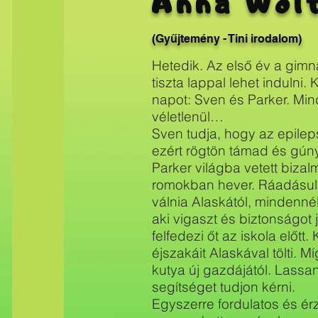
Anna Wolt
(Gyűjtemény - Tini irodalom)
Hetedik. Az első év a gimn
tiszta lappal lehet indulni
napot: Sven és Parker. Mi
véletlenül…
Sven tudja, hogy az epileps
ezért rögtön támad és gúny
Parker világba vetett biza
romokban hever. Ráadásul a
válnia Alaskától, mindennél
aki vigaszt és biztonságot
felfedezi őt az iskola előt
éjszakáit Alaskával tölti. Mí
kutya új gazdájától. Lassan
segítséget tudjon kérni.
Egyszerre fordulatos és ér