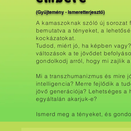
(Gyűjtemény - Ismeretterjesztő)
A kamaszoknak szóló új sorozat f
bemutatva a tényeket, a lehetősé
kockázatokat.
Tudod, miért jó, ha képben vagy?
változások a te jövődet befolyáso
gondolkodj arról, hogy mi zajlik a
Mi a transzhumanizmus és mire j
intelligencia? Merre fejlődik a t
jövő generációja? Lehetséges a 
egyáltalán akarjuk-e?
Ismerd meg a tényeket, és gondol