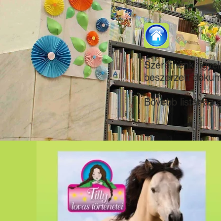
Szeretnénk figye
beszerzett dokum
Bővebb listát az a