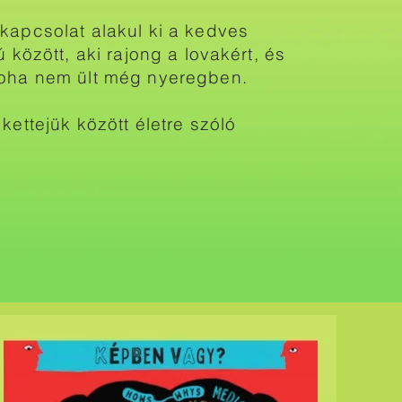
 kapcsolat alakul ki a kedves
ú között, aki rajong a lovakért, és
soha nem ült még nyeregben.
kettejük között életre szóló