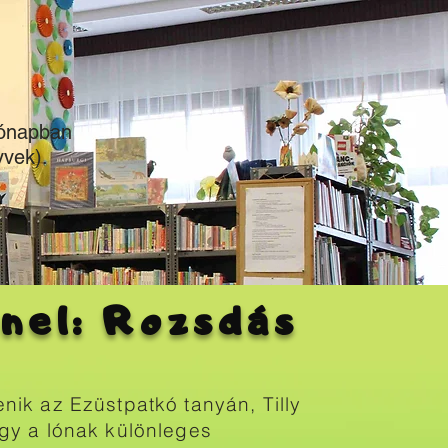
hónapban
vek).
nel: Rozsdás
ik az Ezüstpatkó tanyán, Tilly
gy a lónak különleges