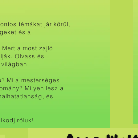
ontos témákat jár körül,
geket és a
 Mert a most zajló
lják. Olvass és
 világban!
ó? Mi a mesterséges
udomány? Milyen lesz a
halhatatlanság, és
kodj róluk!