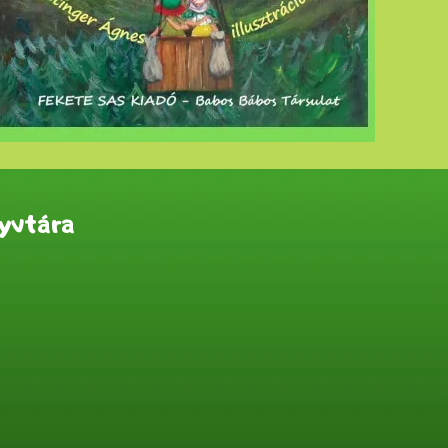
yvtára