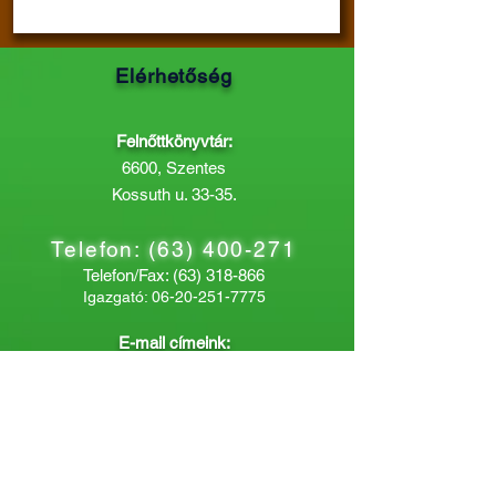
Elérhetőség
Felnőttkönyvtár:
6600, Szentes
Kossuth u. 33-35.
Telefon:
(63) 400-271
Telefon/Fax:
(63) 318-866
Igazgató:
06-20-251-7775
E-mail címeink:
szentesvarosikonyvtar@gmail.com
tajekoztatas@vksz.hu
kolcsonzes@vksz.hu
Gyermekkönyvtár: